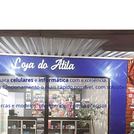
 para
celulares
e
informática
com excelência.
o funcionamento o mais rápido possível, com soluções
arcas e modelos, oferecendo reparos precisos e