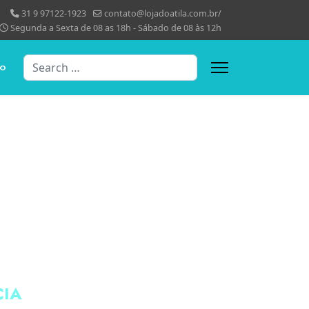
31 9 97122-1923
contato@lojadoatila.com.br/
Segunda a Sexta de 08 as 18h - Sábado de 08 às 12h
Search
TO
CIA