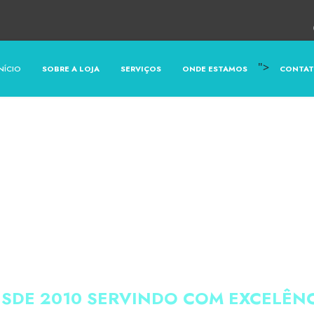
">
NÍCIO
SOBRE A LOJA
SERVIÇOS
ONDE ESTAMOS
CONTA
LOJA
DO ÁTILA
SDE 2010 SERVINDO COM EXCELÊN