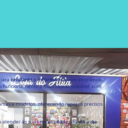
 para
celulares
e
informática
com excelência.
no funcionamento o mais rápido possível, com
arcas e modelos, oferecendo reparos precisos
a atender às suas necessidades do dia a dia.